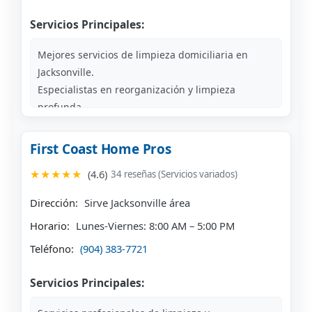
Servicios Principales:
Mejores servicios de limpieza domiciliaria en
Jacksonville.
Especialistas en reorganización y limpieza
profunda.
Empresa orgullosa de proporcionar servicios de
primera calidad.
First Coast Home Pros
★★★★★
(4.6)
34 reseñas (Servicios variados)
Dirección:
Sirve Jacksonville área
Horario:
Lunes-Viernes: 8:00 AM – 5:00 PM
Teléfono:
(904) 383-7721
Servicios Principales: