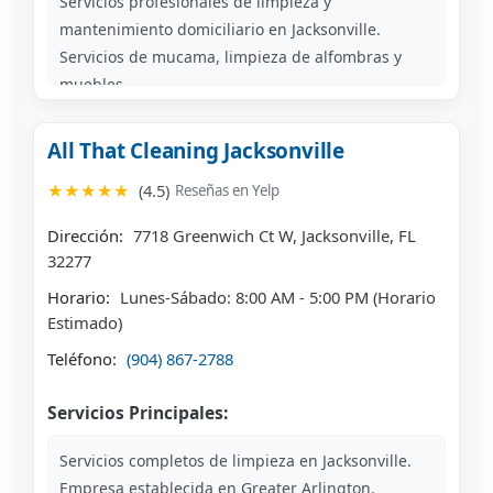
Servicios profesionales de limpieza y
mantenimiento domiciliario en Jacksonville.
Servicios de mucama, limpieza de alfombras y
muebles.
Servicios especializados de limpieza y mejoras del
hogar.
All That Cleaning Jacksonville
★★★★★
(4.5)
Reseñas en Yelp
Dirección:
7718 Greenwich Ct W, Jacksonville, FL
32277
Horario:
Lunes-Sábado: 8:00 AM - 5:00 PM (Horario
Estimado)
Teléfono:
(904) 867-2788
Servicios Principales:
Servicios completos de limpieza en Jacksonville.
Empresa establecida en Greater Arlington.