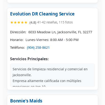
Mejores servicios de limpieza en el área de
Jacksonville.
Evolution DR Cleaning Service
★★★★★
(4.8)
41-42 reseñas, 115 fotos
Dirección:
6033 Meadow Ln, Jacksonville, FL 32277
Horario:
Lunes-Viernes: 8:00 AM - 5:00 PM
Teléfono:
(904) 258-8621
Servicios Principales:
Servicios de limpieza residencial y comercial en
Jacksonville.
Empresa altamente calificada con múltiples
menciones en top 10.
Especialistas en limpieza profunda y servicios
regulares.
Bonnie's Maids