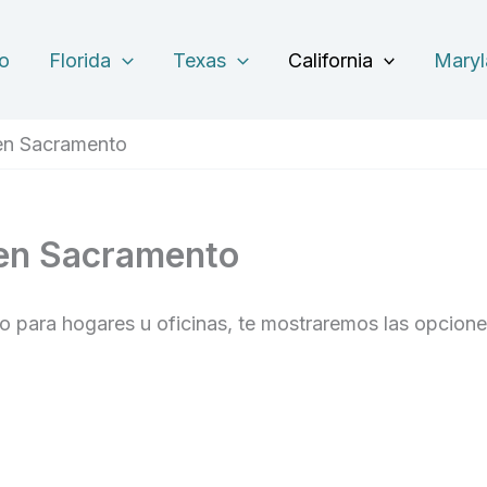
io
Florida
Texas
California
Mary
en Sacramento
en Sacramento
o para hogares u oficinas, te mostraremos las opcion